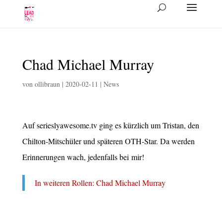
Chad Michael Murray
von
ollibraun
|
2020-02-11
|
News
Auf serieslyawesome.tv ging es kürz­lich um Tris­tan, den
Chil­ton-Mit­schü­ler und spä­te­ren OTH-Star. Da wer­den
Erin­ne­run­gen wach, jeden­falls bei mir!
In wei­te­ren Rol­len: Chad Micha­el Murray